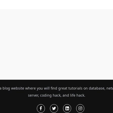
a blog website where you will find great tutorials on database, ne
server, coding hack, and life hack.