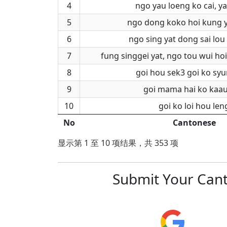
4
ngo yau loeng ko cai, ya
5
ngo dong koko hoi kung 
6
ngo sing yat dong sai lou
7
fung singgei yat, ngo tou wui ho
8
goi hou sek3 goi ko syu
9
goi mama hai ko kaau
10
goi ko loi hou len
No
Cantonese
显示第 1 至 10 项结果，共 353 项
Submit Your Cant