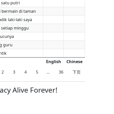
 satu putri
gi bermain di taman
ik laki-laki saya
 setiap minggu
cucunya
g guru
ntik
English
Chinese
2
3
4
5
…
36
下页
cy Alive Forever!