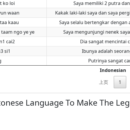
t ko loi
Saya memiliki 2 putra dan
yun waan
Kakak laki-laki saya dan saya per
 taa kaau
Saya selalu bertengkar dengan ad
i taam ngo ye ye
Saya mengunjungi nenek saya
n1 cai2
Dia sangat mencintai 
3 si1
Ibunya adalah seoran
g
Putrinya sangat ca
Indonesian
上页
1
onese Language To Make The Lega