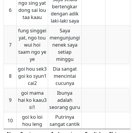
ngo sing yat
bertengkar
6
dong sai lou
dengan adik
taa kaau
laki-laki saya
fung singgei
Saya
yat, ngo tou
mengunjungi
7
wui hoi
nenek saya
taam ngo ye
setiap
ye
minggu
goi hou sek3
Dia sangat
8
goi ko syun1
mencintai
cai2
cucunya
goi mama
Ibunya
9
hai ko kaau3
adalah
si1
seorang guru
goi ko loi
Putrinya
10
hou leng
sangat cantik