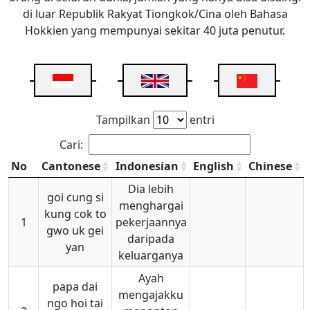
di luar Republik Rakyat Tiongkok/Cina oleh Bahasa
Hokkien yang mempunyai sekitar 40 juta penutur.
Tampilkan
entri
Cari:
No
Cantonese
Indonesian
English
Chinese
Dia lebih
goi cung si
menghargai
kung cok to
1
pekerjaannya
gwo uk gei
daripada
yan
keluarganya
Ayah
papa dai
mengajakku
ngo hoi tai