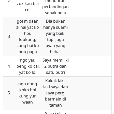
2
menonton
zuk kau bei
pertandingan
coi
sepak bola
goi m daan
Dia bukan
zi hai yat ko
hanya suami
hou
yang baik,
3
loukung,
tapi juga
cung hai ko
ayah yang
hou papa
hebat
ngo yau
Saya memiliki
4
loeng ko cai,
2 putra dan
yat ko loi
satu putri
Kakak laki-
ngo dong
laki saya dan
koko hoi
5
saya pergi
kung yun
bermain di
waan
taman
Saya selalu